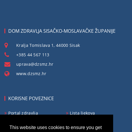
DOM ZDRAVLJA SISAČKO-MOSLAVAČKE ŽUPANIJE
Kralja Tomislava 1, 44000 Sisak
+385 44 567 113
uprava@dzsmz.hr
www.dzsmz.hr
KORISNE POVEZNICE
Portal zdravlja
Lista ljekova
Obvezno osiguranje
Ministarstvo zdravlja
This website uses cookies to ensure you get