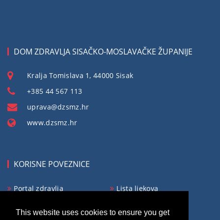
DOM ZDRAVLJA SISAČKO-MOSLAVAČKE ŽUPANIJE
Kralja Tomislava 1, 44000 Sisak
+385 44 567 113
uprava@dzsmz.hr
www.dzsmz.hr
KORISNE POVEZNICE
Portal zdravlja
Lista ljekova
Obvezno osiguranje
Ministarstvo zdravlja
This website uses cookies to ensure you get