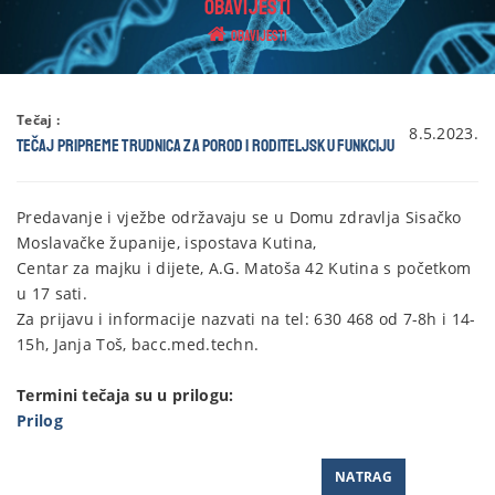
OBAVIJESTI
Obavijesti
Tečaj :
8.5.2023.
Tečaj pripreme trudnica za porod i roditeljsku funkciju
Predavanje i vježbe održavaju se u Domu zdravlja Sisačko
Moslavačke županije, ispostava Kutina,
Centar za majku i dijete, A.G. Matoša 42 Kutina s početkom
u 17 sati.
Za prijavu i informacije nazvati na tel: 630 468 od 7-8h i 14-
15h, Janja Toš, bacc.med.techn.
Termini tečaja su u prilogu:
Prilog
NATRAG