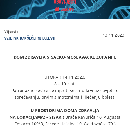
OBAVIJESTI
Obavijesti
Vijesti :
13.11.2023.
Svjetski dan šećerne bolesti
DOM ZDRAVLJA SISAČKO-MOSLAVAČKE ŽUPANIJE
UTORAK 14.11.2023.
8 – 10 sati
Patronažne sestre će mjeriti šećer u krvi uz savjete o
sprečavanju, prvim simptomima i liječenju bolesti
U PROSTORIMA DOMA ZDRAVLJA
NA LOKACIJAMA: - SISAK (
Braće Kavurića 10, Augusta
Cesarca 109/B, Ferede Hefelea 10, Galdovačka 79
)