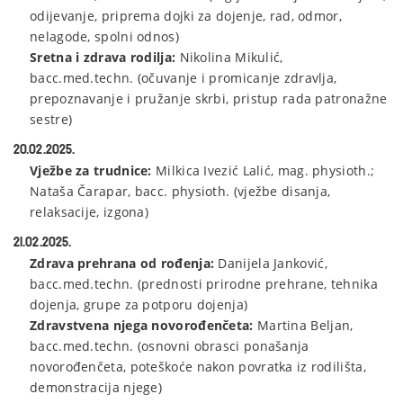
odijevanje, priprema dojki za dojenje, rad, odmor,
nelagode, spolni odnos)
Sretna i zdrava rodilja:
Nikolina Mikulić,
bacc.med.techn. (očuvanje i promicanje zdravlja,
prepoznavanje i pružanje skrbi, pristup rada patronažne
sestre)
20.02.2025.
Vježbe za trudnice:
Milkica Ivezić Lalić, mag. physioth.;
Nataša Čarapar, bacc. physioth. (vježbe disanja,
relaksacije, izgona)
21.02.2025.
Zdrava prehrana od rođenja:
Danijela Janković,
bacc.med.techn. (prednosti prirodne prehrane, tehnika
dojenja, grupe za potporu dojenja)
Zdravstvena njega novorođenčeta:
Martina Beljan,
bacc.med.techn. (osnovni obrasci ponašanja
novorođenčeta, poteškoće nakon povratka iz rodilišta,
demonstracija njege)