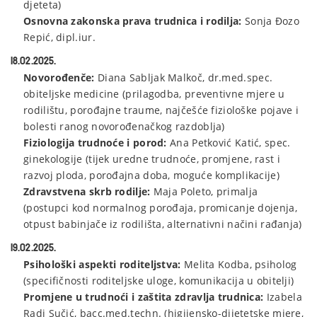
djeteta)
Osnovna zakonska prava trudnica i rodilja:
Sonja Đozo
Repić, dipl.iur.
18.02.2025.
Novorođenče:
Diana Sabljak Malkoč, dr.med.spec.
obiteljske medicine (prilagodba, preventivne mjere u
rodilištu, porođajne traume, najčešće fiziološke pojave i
bolesti ranog novorođenačkog razdoblja)
Fiziologija trudnoće i porod:
Ana Petković Katić, spec.
ginekologije (tijek uredne trudnoće, promjene, rast i
razvoj ploda, porođajna doba, moguće komplikacije)
Zdravstvena skrb rodilje:
Maja Poleto, primalja
(postupci kod normalnog porođaja, promicanje dojenja,
otpust babinjače iz rodilišta, alternativni načini rađanja)
19.02.2025.
Psihološki aspekti roditeljstva:
Melita Kodba, psiholog
(specifičnosti roditeljske uloge, komunikacija u obitelji)
Promjene u trudnoći i zaštita zdravlja trudnica:
Izabela
Radi Sučić, bacc.med.techn. (higijensko-dijetetske mjere,