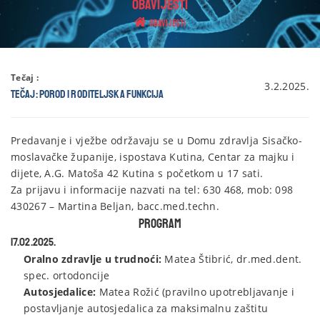
OBAVIJESTI
Obavijesti
Tečaj :
3.2.2025.
Tečaj: Porod i roditeljska funkcija
Predavanje i vježbe održavaju se u Domu zdravlja Sisačko-
moslavačke županije, ispostava Kutina, Centar za majku i
dijete, A.G. Matoša 42 Kutina s početkom u 17 sati.
Za prijavu i informacije nazvati na tel: 630 468, mob: 098
430267 – Martina Beljan, bacc.med.techn.
Program
17.02.2025.
Oralno zdravlje u trudnoći:
Matea Štibrić, dr.med.dent.
spec. ortodoncije
Autosjedalice:
Matea Rožić (pravilno upotrebljavanje i
postavljanje autosjedalica za maksimalnu zaštitu