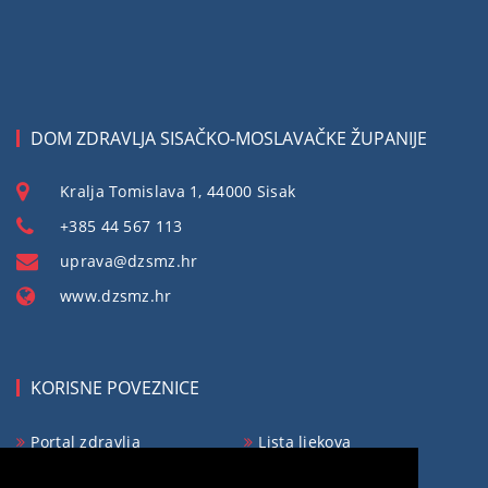
DOM ZDRAVLJA SISAČKO-MOSLAVAČKE ŽUPANIJE
Kralja Tomislava 1, 44000 Sisak
+385 44 567 113
uprava@dzsmz.hr
www.dzsmz.hr
KORISNE POVEZNICE
Portal zdravlja
Lista ljekova
Obvezno osiguranje
Ministarstvo zdravlja