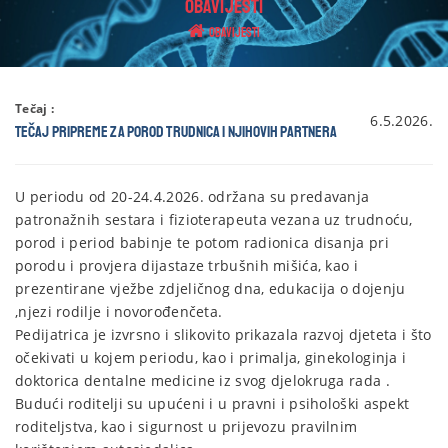
OBAVIJESTI
Obavijesti
Tečaj :
6.5.2026.
Tečaj pripreme za porod trudnica I njihovih partnera
U periodu od 20-24.4.2026. održana su predavanja
patronažnih sestara i fizioterapeuta vezana uz trudnoću,
porod i period babinje te potom radionica disanja pri
porodu i provjera dijastaze trbušnih mišića, kao i
prezentirane vježbe zdjeličnog dna, edukacija o dojenju
,njezi rodilje i novorođenčeta.
Pedijatrica je izvrsno i slikovito prikazala razvoj djeteta i što
očekivati u kojem periodu, kao i primalja, ginekologinja i
doktorica dentalne medicine iz svog djelokruga rada .
Budući roditelji su upućeni i u pravni i psihološki aspekt
roditeljstva, kao i sigurnost u prijevozu pravilnim