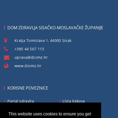
DOM ZDRAVLJA SISAČKO-MOSLAVAČKE ŽUPANIJE
Kralja Tomislava 1, 44000 Sisak
+385 44 567 113
uprava@dzsmz.hr
www.dzsmz.hr
KORISNE POVEZNICE
Portal zdravlja
Lista ljekova
Obvezno osiguranje
Ministarstvo zdravlja
This website uses cookies to ensure you get